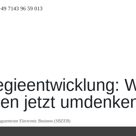
+49 7143 96 59 013
Was wir bieten
Insights
Wer wir sind
Konta
tegieentwicklung:
en jetzt umdenke
ngszentrum Electronic Business (SBZEB)