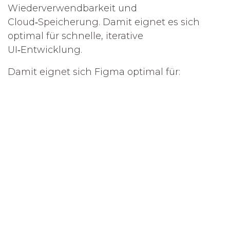
Wiederverwendbarkeit und
Cloud‑Speicherung. Damit eignet es sich
optimal für schnelle, iterative
UI‑Entwicklung.
Damit eignet sich Figma optimal für:
Schnelle Iterationen
Kollaboratives Design
die spätere Weiterentwicklung zu einem
Prototypen
Das Ergebnis: Ein UI‑Mockup mit elf
Frames und klarer User‑Journey
Das high‑fidelity Mockup umfasst elf Frames,
gegliedert in funktionale und unterstützende
Bereiche.