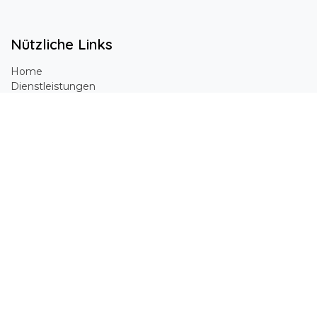
Nützliche Links
Home
Dienstleistungen
Über uns
Datenschutzerklärung
Impressum
Kontakt
Willkommen beim SBZEB
Wir sind ein Team leidenschaftlicher Unternehmensberater
mit wissenschaftlichem Hintergrund , deren Ziel es ist,
methodische Vorgehensweisen und Technologien zur
Umsetzung der digitalen Transformation insbesondere
auch bei kleinen und mittelständischen Unternehmen
einzuführen und anzuwenden, um ihr Kerngeschäft zu