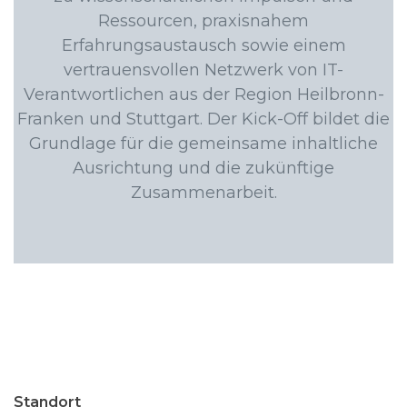
Ressourcen, praxisnahem
Erfahrungsaustausch sowie einem
vertrauensvollen Netzwerk von IT-
Verantwortlichen aus der Region Heilbronn-
Franken und Stuttgart. Der Kick-Off bildet die
Grundlage für die gemeinsame inhaltliche
Ausrichtung und die zukünftige
Zusammenarbeit.
Standort